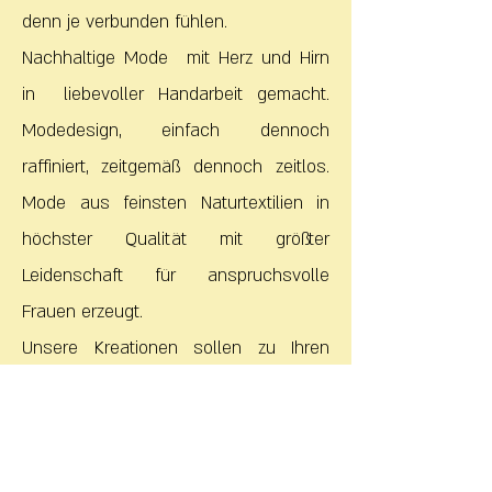
denn je verbunden fühlen.
Nachhaltige Mode mit Herz und Hirn
in liebevoller Handarbeit gemacht.
Modedesign, einfach dennoch
raffiniert, zeitgemäß dennoch zeitlos.
Mode aus feinsten Naturtextilien in
höchster Qualität mit größter
Leidenschaft für anspruchsvolle
Frauen erzeugt.
Unsere Kreationen sollen zu Ihren
Lieblingsstücken werden.
Treue
Begleiter für den Alltag, die
keineswegs alltäglich sind, e
ntworfen